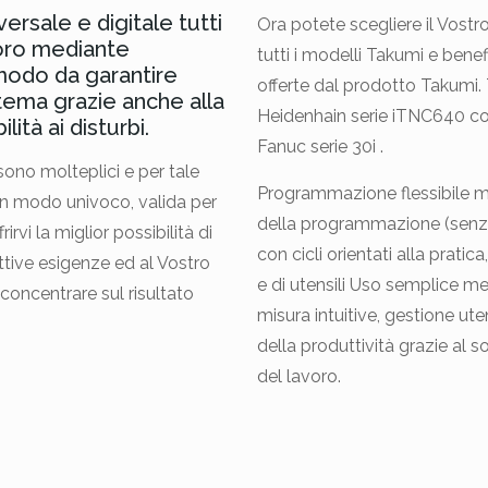
ersale e digitale tutti
Ora potete scegliere il Vost
loro mediante
tutti i modelli Takumi e benef
 modo da garantire
offerte dal prodotto Takumi. 
istema grazie anche alla
Heidenhain serie iTNC640 co
ilità ai disturbi.
Fanuc serie 30i .
 sono molteplici e per tale
Programmazione flessibile m
e in modo univoco, valida per
della programmazione (senz
rirvi la miglior possibilità di
con cicli orientati alla prati
ettive esigenze ed al Vostro
e di utensili Uso semplice me
concentrare sul risultato
misura intuitive, gestione ut
della produttività grazie al 
del lavoro.