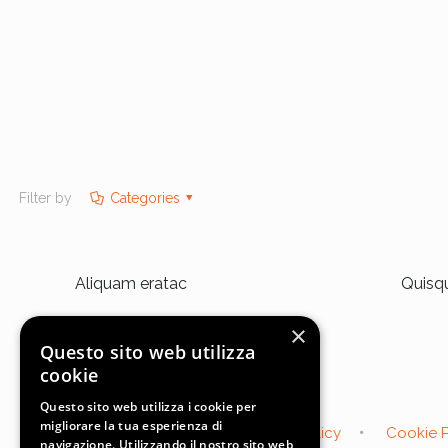
Filter by
Categories
Aliquam eratac
Quisqu
×
Questo sito web utilizza
cookie
Questo sito web utilizza i cookie per
migliorare la tua esperienza di
Home
Takumi Italia
Privacy Policy
Cookie P
navigazione. Utilizzando il nostro sito web