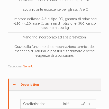
della lavorazione è enormemente migliorata.
Tavola rotante eccellente per gli assi A e C
il motore dell’asse A è di tipo DD, gamma di rotazione:
-120 ~ +120; asse C: gamma di rotazione: 360, carico
massimo: 1.200 kg.
Mandrino incorporato ad alte prestazioni
Grazie alla funzione di compensazione termica del
mandrino di Takumi, è possibile soddisfare diverse
esigenze di lavorazione.
Categoria:
Serie U
Description
Caratteristiche
Unità
U800