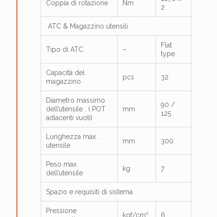
Coppia di rotazione
Nm
2
ATC & Magazzino utensili
Flat
Tipo di ATC
–
type
Capacità del
pcs
32
magazzino
Diametro massimo
90 /
dell’utensile : ( POT
mm
125
adiacenti vuoti)
Lunghezza max.
mm
300
utensile
Peso max.
kg
7
dell’utensile
Spazio e requisiti di sistema
Pressione
kgf/cm²
6