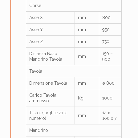
Corse
Asse X
mm
800
Asse Y
mm
950
Asse Z
mm
750
Distanza Naso
150 –
mm
Mandrino Tavola
900
Tavola
Dimensione Tavola
mm
ø 800
Carico Tavola
Kg
1000
ammesso
T-slot (larghezza x
14 x
mm
numero)
100 x 7
Mandrino