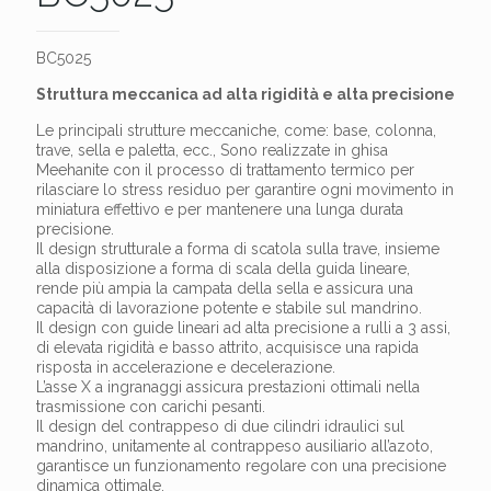
BC5025
Struttura meccanica ad alta rigidità e alta precisione
Le principali strutture meccaniche, come: base, colonna,
trave, sella e paletta, ecc., Sono realizzate in ghisa
Meehanite con il processo di trattamento termico per
rilasciare lo stress residuo per garantire ogni movimento in
miniatura effettivo e per mantenere una lunga durata
precisione.
Il design strutturale a forma di scatola sulla trave, insieme
alla disposizione a forma di scala della guida lineare,
rende più ampia la campata della sella e assicura una
capacità di lavorazione potente e stabile sul mandrino.
Il design con guide lineari ad alta precisione a rulli a 3 assi,
di elevata rigidità e basso attrito, acquisisce una rapida
risposta in accelerazione e decelerazione.
L’asse X a ingranaggi assicura prestazioni ottimali nella
trasmissione con carichi pesanti.
Il design del contrappeso di due cilindri idraulici sul
mandrino, unitamente al contrappeso ausiliario all’azoto,
garantisce un funzionamento regolare con una precisione
dinamica ottimale.