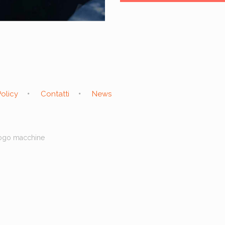
olicy
Contatti
News
alogo macchine