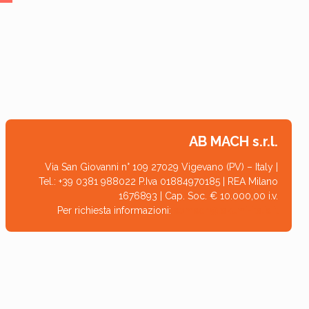
AB MACH s.r.l.
Via San Giovanni n° 109 27029 Vigevano (PV) – Italy |
Tel.: +39 0381 988022 P.Iva 01884970185 | REA Milano
1676893 | Cap. Soc. € 10.000,00 i.v.
Per richiesta informazioni:
abmach@takumi-italia.it