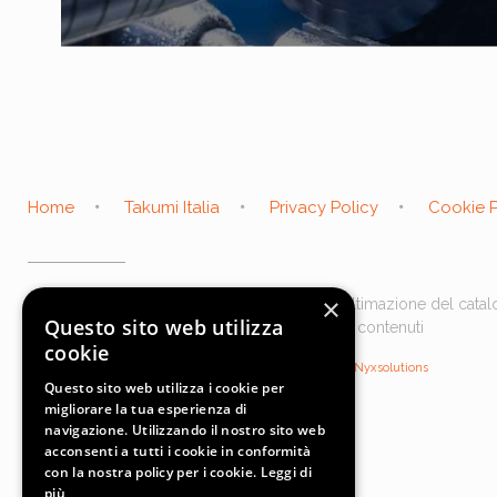
Home
Takumi Italia
Privacy Policy
Cookie P
×
Takumi-italia.it web site in aggiornamento & ultimazione del cat
Questo sito web utilizza
Torna a trovarci presto, troverai sempre nuovi contenuti
cookie
Copyright TAKUMI ITALIA © Made with
& Caffeine by
Nyxsolutions
Questo sito web utilizza i cookie per
migliorare la tua esperienza di
navigazione. Utilizzando il nostro sito web
acconsenti a tutti i cookie in conformità
con la nostra policy per i cookie.
Leggi di
più